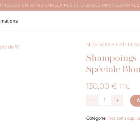
NISSEUR EN SOINS CAPILLAIRES ET LISSAGES PROFESSIONNELS
rmations
NOS SOINS CAPILLA
quantité
Shampoings 
de
Shampoings
Spéciale Blo
+Masques
KS
130,00
€
TTC
Professionnel
-
+
A
spéciale
blonde
Catégorie :
Nos soins capill
Lots
de
10