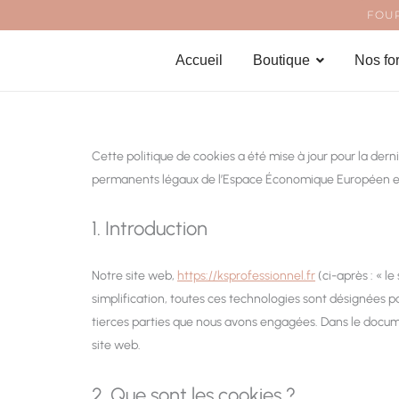
Aller
FOUR
au
Accueil
Boutique
Nos fo
contenu
Cette politique de cookies a été mise à jour pour la dern
permanents légaux de l’Espace Économique Européen et 
1. Introduction
Notre site web,
https://ksprofessionnel.fr
(ci-après : « le
simplification, toutes ces technologies sont désignées p
tierces parties que nous avons engagées. Dans le documen
site web.
2. Que sont les cookies ?