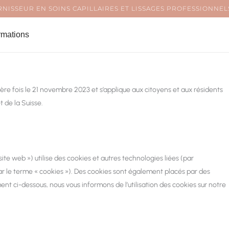
Consent
Consent
Consent
Consent
Consent
Consent
Consent
Consent
Consent
Consent
Consent
Consent
NISSEUR EN SOINS CAPILLAIRES ET LISSAGES PROFESSIONNELS
to
to
to
to
to
to
to
to
to
to
to
to
service
service
service
service
service
service
service
service
service
service
service
service
rmations
woocom
cartflows
paypal
elemento
wordpres
google-
stripe
automatt
google-
facebook
whatsap
divers
analytics
fonts
ière fois le 21 novembre 2023 et s’applique aux citoyens et aux résidents
de la Suisse.
 site web ») utilise des cookies et autres technologies liées (par
ar le terme « cookies »). Des cookies sont également placés par des
t ci-dessous, nous vous informons de l’utilisation des cookies sur notre